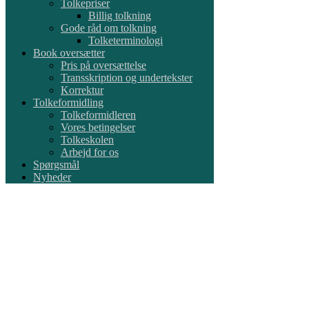
Tolkepriser
Billig tolkning
Gode råd om tolkning
Tolketerminologi
Book oversætter
Pris på oversættelse
Transskription og undertekster
Korrektur
Tolkeformidling
Tolkeformidleren
Vores betingelser
Tolkeskolen
Arbejd for os
Spørgsmål
Nyheder