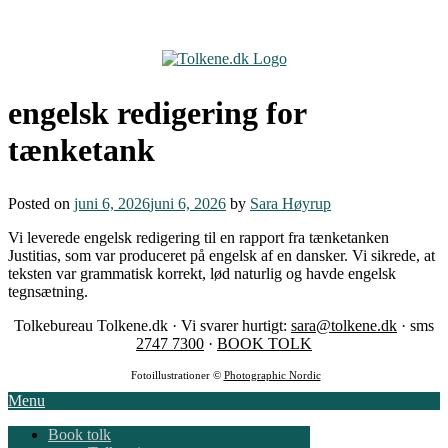
Skip
to
content
engelsk redigering for
tænketank
Posted on
juni 6, 2026
juni 6, 2026
by
Sara Høyrup
Vi leverede engelsk redigering til en rapport fra tænketanken
Justitias, som var produceret på engelsk af en dansker. Vi sikrede, at
teksten var grammatisk korrekt, lød naturlig og havde engelsk
tegnsætning.
Tolkebureau Tolkene.dk · Vi svarer hurtigt:
sara@tolkene.dk
· sms
2747 7300
·
BOOK TOLK
Fotoillustrationer ©
Photographic Nordic
Menu
Book tolk