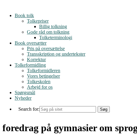
Skip
to
Book tolk
content
Tolkepriser
Billig tolkning
Gode råd om tolkning
Tolketerminologi
Book oversætter
Pris på oversættelse
Transskription og undertekster
Korrektur
Tolkeformidling
Tolkeformidleren
Vores betingelser
Tolkeskolen
Arbejd for os
Spørgsmål
Nyheder
Search for:
foredrag på gymnasier om spro