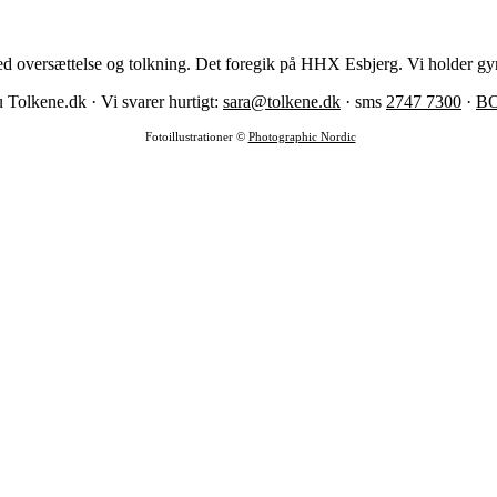
med oversættelse og tolkning. Det foregik på HHX Esbjerg. Vi holder g
 Tolkene.dk · Vi svarer hurtigt:
sara@tolkene.dk
· sms
2747 7300
·
B
Fotoillustrationer ©
Photographic Nordic