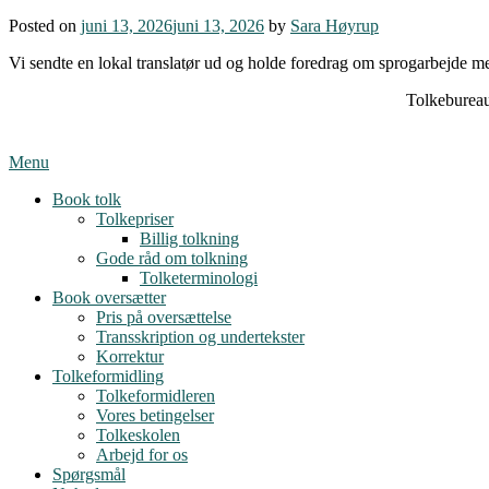
Posted on
juni 13, 2026
juni 13, 2026
by
Sara Høyrup
Vi sendte en lokal translatør ud og holde foredrag om sprogarbejde 
Tolkebureau
Menu
Book tolk
Tolkepriser
Billig tolkning
Gode råd om tolkning
Tolketerminologi
Book oversætter
Pris på oversættelse
Transskription og undertekster
Korrektur
Tolkeformidling
Tolkeformidleren
Vores betingelser
Tolkeskolen
Arbejd for os
Spørgsmål