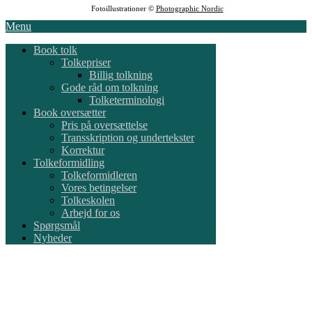
Fotoillustrationer ©
Photographic Nordic
Menu
Book tolk
Tolkepriser
Billig tolkning
Gode råd om tolkning
Tolketerminologi
Book oversætter
Pris på oversættelse
Transskription og undertekster
Korrektur
Tolkeformidling
Tolkeformidleren
Vores betingelser
Tolkeskolen
Arbejd for os
Spørgsmål
Nyheder