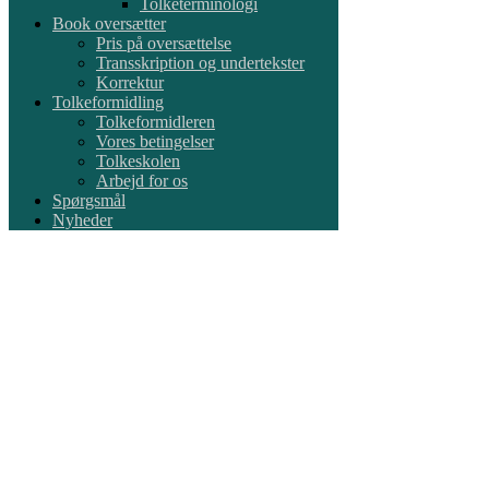
Tolketerminologi
Book oversætter
Pris på oversættelse
Transskription og undertekster
Korrektur
Tolkeformidling
Tolkeformidleren
Vores betingelser
Tolkeskolen
Arbejd for os
Spørgsmål
Nyheder