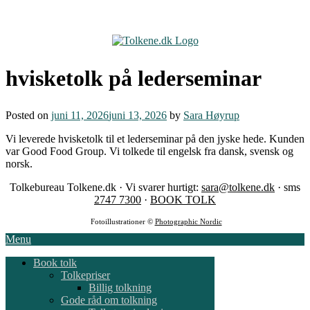
Skip
to
content
hvisketolk på lederseminar
Posted on
juni 11, 2026
juni 13, 2026
by
Sara Høyrup
Vi leverede hvisketolk til et lederseminar på den jyske hede. Kunden
var Good Food Group. Vi tolkede til engelsk fra dansk, svensk og
norsk.
Tolkebureau Tolkene.dk · Vi svarer hurtigt:
sara@tolkene.dk
· sms
2747 7300
·
BOOK TOLK
Fotoillustrationer ©
Photographic Nordic
Menu
Book tolk
Tolkepriser
Billig tolkning
Gode råd om tolkning