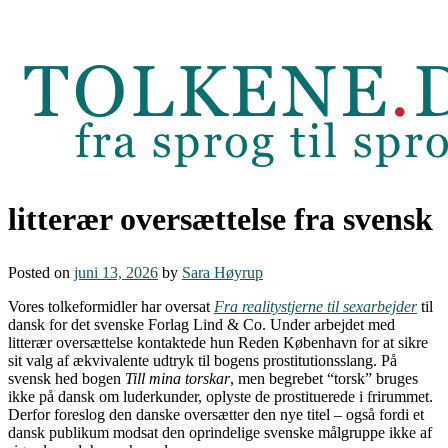
Skip
to
content
litterær oversættelse fra svensk
Posted on
juni 13, 2026
by
Sara Høyrup
Vores tolkeformidler har oversat
Fra realitystjerne til sexarbejder
til
dansk for det svenske Forlag Lind & Co. Under arbejdet med
litterær oversættelse kontaktede hun Reden København for at sikre
sit valg af ækvivalente udtryk til bogens prostitutionsslang. På
svensk hed bogen
Till mina t
orskar
, men begrebet “torsk” bruges
ikke på dansk om luderkunder, oplyste de prostituerede i frirummet.
Derfor foreslog den danske oversætter den nye titel – også fordi et
dansk publikum modsat den oprindelige svenske målgruppe ikke af