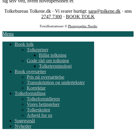
sig selv ved, hvem hovedpersonen er.
Tolkebureau Tolkene.dk · Vi svarer hurtigt:
sara@tolkene.dk
· sms
2747 7300
·
BOOK TOLK
Fotoillustrationer ©
Photographic Nordic
Menu
Book tolk
Tolkepriser
Billig tolkning
Gode råd om tolkning
Tolketerminologi
Book oversætter
Pris på oversættelse
Transskription og undertekster
Korrektur
Tolkeformidling
Tolkeformidleren
Vores betingelser
Tolkeskolen
Arbejd for os
Spørgsmål
Nyheder