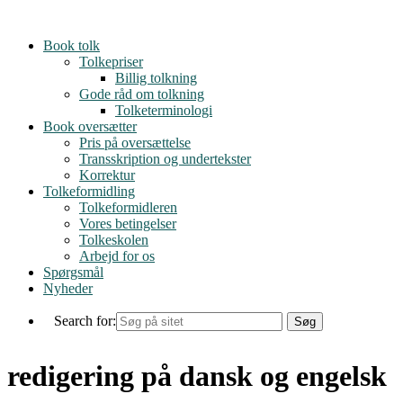
Skip
to
Book tolk
content
Tolkepriser
Billig tolkning
Gode råd om tolkning
Tolketerminologi
Book oversætter
Pris på oversættelse
Transskription og undertekster
Korrektur
Tolkeformidling
Tolkeformidleren
Vores betingelser
Tolkeskolen
Arbejd for os
Spørgsmål
Nyheder
Search for:
redigering på dansk og engelsk