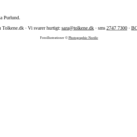
na Purlund.
 Tolkene.dk · Vi svarer hurtigt:
sara@tolkene.dk
· sms
2747 7300
·
B
Fotoillustrationer ©
Photographic Nordic