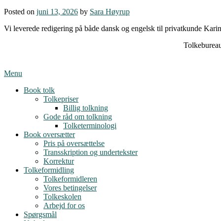
Posted on
juni 13, 2026
by
Sara Høyrup
Vi leverede redigering på både dansk og engelsk til privatkunde Kari
Tolkebureau
Menu
Book tolk
Tolkepriser
Billig tolkning
Gode råd om tolkning
Tolketerminologi
Book oversætter
Pris på oversættelse
Transskription og undertekster
Korrektur
Tolkeformidling
Tolkeformidleren
Vores betingelser
Tolkeskolen
Arbejd for os
Spørgsmål