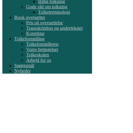
Billig tolkning
Gode råd om tolkning
Tolketerminologi
Book oversætter
Pris på oversættelse
Transskription og undertekster
Korrektur
Tolkeformidling
Tolkeformidleren
Vores betingelser
Tolkeskolen
Arbejd for os
Spørgsmål
Nyheder