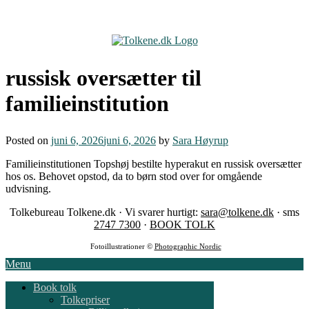
Skip
to
content
russisk oversætter til
familieinstitution
Posted on
juni 6, 2026
juni 6, 2026
by
Sara Høyrup
Familieinstitutionen Topshøj bestilte hyperakut en russisk oversætter
hos os. Behovet opstod, da to børn stod over for omgående
udvisning.
Tolkebureau Tolkene.dk · Vi svarer hurtigt:
sara@tolkene.dk
· sms
2747 7300
·
BOOK TOLK
Fotoillustrationer ©
Photographic Nordic
Menu
Book tolk
Tolkepriser