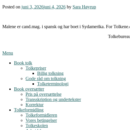
Posted on
juni 3, 2026
juni 4, 2026
by
Sara Høyrup
Malene er cand.mag. i spansk og har boet i Sydamerika. For Tolkene
Tolkebureau
Menu
Book tolk
Tolkepriser
Billig tolkning
Gode råd om tolkning
Tolketerminologi
Book oversætter
Pris på oversættelse
Transskription og undertekster
Korrektur
Tolkeformidling
Tolkeformidleren
Vores betingelser
Tolkeskolen