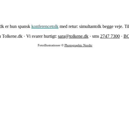
.dk er hun spansk
konferencetolk
med retur: simultantolk begge veje. T
 Tolkene.dk · Vi svarer hurtigt:
sara@tolkene.dk
· sms
2747 7300
·
B
Fotoillustrationer ©
Photographic Nordic