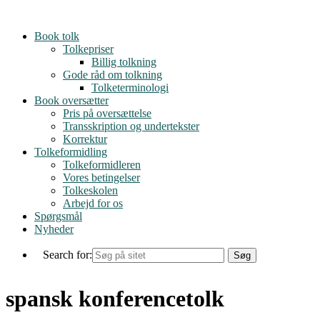
Skip
to
Book tolk
content
Tolkepriser
Billig tolkning
Gode råd om tolkning
Tolketerminologi
Book oversætter
Pris på oversættelse
Transskription og undertekster
Korrektur
Tolkeformidling
Tolkeformidleren
Vores betingelser
Tolkeskolen
Arbejd for os
Spørgsmål
Nyheder
Search for:
spansk konferencetolk