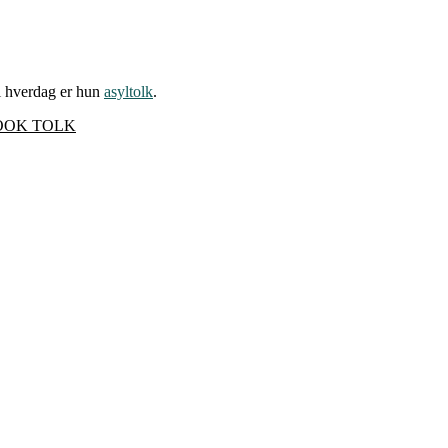
il hverdag er hun
asyltolk
.
OOK TOLK