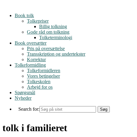
Skip
to
Book tolk
content
Tolkepriser
Billig tolkning
Gode råd om tolkning
Tolketerminologi
Book oversætter
Pris på oversættelse
Transskription og undertekster
Korrektur
Tolkeformidling
Tolkeformidleren
Vores betingelser
Tolkeskolen
Arbejd for os
Spørgsmål
Nyheder
Search for:
tolk i familieret