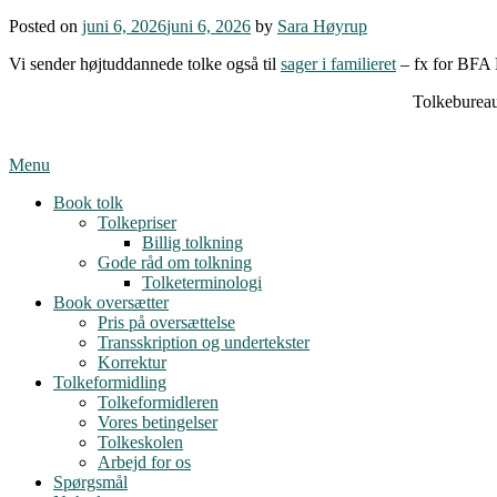
Posted on
juni 6, 2026
juni 6, 2026
by
Sara Høyrup
Vi sender højtuddannede tolke også til
sager i familieret
– fx for BFA 
Tolkebureau
Menu
Book tolk
Tolkepriser
Billig tolkning
Gode råd om tolkning
Tolketerminologi
Book oversætter
Pris på oversættelse
Transskription og undertekster
Korrektur
Tolkeformidling
Tolkeformidleren
Vores betingelser
Tolkeskolen
Arbejd for os
Spørgsmål