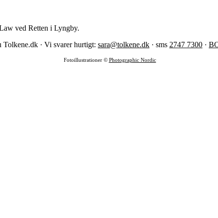
Law ved Retten i Lyngby.
 Tolkene.dk · Vi svarer hurtigt:
sara@tolkene.dk
· sms
2747 7300
·
B
Fotoillustrationer ©
Photographic Nordic