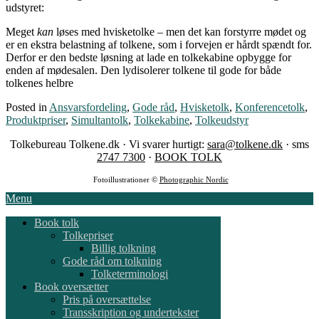
udstyret:
Meget
kan
løses med hvisketolke – men det kan forstyrre mødet og
er en ekstra belastning af tolkene, som i forvejen er hårdt spændt for.
Derfor er den bedste løsning at lade en tolkekabine opbygge for
enden af mødesalen. Den lydisolerer tolkene til gode for både
tolkenes helbre
Posted in
Ansvarsfordeling
,
Gode råd
,
Hvisketolk
,
Konferencetolk
,
Produktpriser
,
Simultantolk
,
Tolkekabine
,
Tolkeudstyr
Tolkebureau Tolkene.dk · Vi svarer hurtigt:
sara@tolkene.dk
· sms
2747 7300
·
BOOK TOLK
Fotoillustrationer ©
Photographic Nordic
Menu
Book tolk
Tolkepriser
Billig tolkning
Gode råd om tolkning
Tolketerminologi
Book oversætter
Pris på oversættelse
Transskription og undertekster