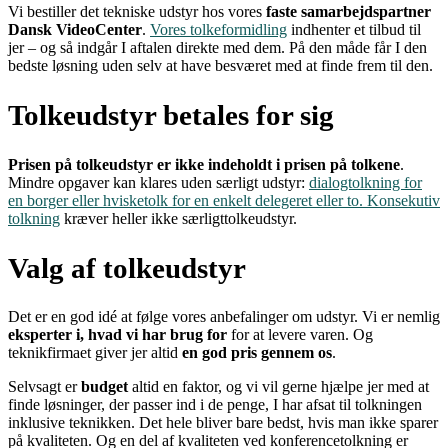
Vi bestiller det tekniske udstyr hos vores
faste samarbejdspartner
Dansk VideoCenter
.
Vores tolkeformidling
indhenter et tilbud til
jer – og så indgår I aftalen direkte med dem. På den måde får I den
bedste løsning uden selv at have besværet med at finde frem til den.
Tolkeudstyr betales for sig
Prisen på tolkeudstyr er ikke indeholdt i prisen på tolkene
.
Mindre opgaver kan klares uden særligt udstyr:
dialogtolkning for
en borger eller hvisketolk for en enkelt delegeret eller to. Konsekutiv
tolkning
kræver heller ikke særligttolkeudstyr.
Valg af tolkeudstyr
Det er en god idé at følge vores anbefalinger om udstyr. Vi er nemlig
eksperter i, hvad vi har brug for
for at levere varen. Og
teknikfirmaet giver jer altid
en god pris gennem os
.
Selvsagt er
budget
altid en faktor, og vi vil gerne hjælpe jer med at
finde løsninger, der passer ind i de penge, I har afsat til tolkningen
inklusive teknikken. Det hele bliver bare bedst, hvis man ikke sparer
på kvaliteten. Og en del af kvaliteten ved konferencetolkning er