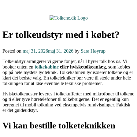
Skip
to
content
Er tolkeudstyr med i købet?
Posted on
maj 31, 2026
maj 31, 2026
by
Sara Høyrup
Tolkeudstyr arrangerer vi gerne for jer, når I hyrer tolk hos os. Vi
booker enten en
tolkekabine
eller hvisketolkeanlæg
, som kobles
op på hele mødets lydteknik. Tolkekabinen lydisolerer tolkene og er
klart det bedste valg. En tolketekniker bør være til stede under hele
tolkningen for at løse eventuelle tekniske problemer.
Hvisketolkeudstyr leveres i tolkekufferter med mikrofoner til tolkene
og ti eller tyve høretelefoner til tolkebrugerne. Det er egentlig kun
beregnet til mobil tolkning ved eksempelvis rundvisninger. Faktisk
er det guideudstyr.
Vi kan bestille tolketeknikken