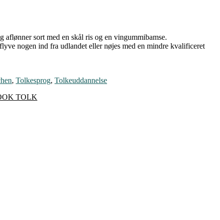
 og aflønner sort med en skål ris og en vingummibamse.
flyve nogen ind fra udlandet eller nøjes med en mindre kvalificeret
chen
,
Tolkesprog
,
Tolkeuddannelse
OOK TOLK