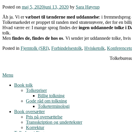
Posted on
maj 5, 2020
juni 13, 2020
by
Sara Høyrup
Åh ja. Vi er
væbnet til tænderne med uddannelse
: i fremmedsprog o
Tolkemarkedet er proppet til randen med stratenrøvere, der for en bil
Hvad værre er: I mange sprog findes der
ingen uddannede tolke i 
tolk.
Men
findes de, findes de hos os
. Vi sender jer uddannede tolke, hvis d
Posted in
Fjerntolk (SRI)
,
Forbindelsestolk
,
Hvisketolk
,
Konferenceto
Tolkebureau
Menu
Book tolk
Tolkepriser
Billig tolkning
Gode råd om tolkning
Tolketerminologi
Book oversætter
Pris på oversættelse
Transskription og undertekster
Korrektur