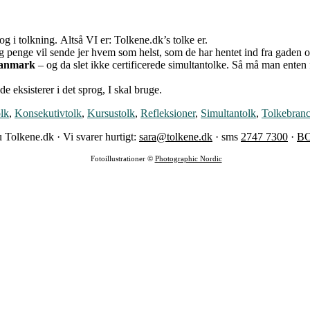
g i tolkning. Altså VI er: Tolkene.dk’s tolke er.
lig penge vil sende jer hvem som helst, som de har hentet ind fra gaden
Danmark
– og da slet ikke certificerede simultantolke. Så må man enten 
e eksisterer i det sprog, I skal bruge.
lk
,
Konsekutivtolk
,
Kursustolk
,
Refleksioner
,
Simultantolk
,
Tolkebran
 Tolkene.dk · Vi svarer hurtigt:
sara@tolkene.dk
· sms
2747 7300
·
B
Fotoillustrationer ©
Photographic Nordic