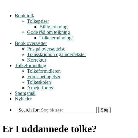
Skip
to
Book tolk
content
Tolkepriser
Billig tolkning
Gode råd om tolkning
Tolketerminologi
Book oversætter
Pris på oversættelse
Transskription og undertekster
Korrektur
Tolkeformidling
Tolkeformidleren
Vores betingelser
Tolkeskolen
Arbejd for os
Spørgsmål
Nyheder
Search for:
Er I uddannede tolke?