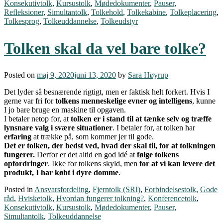
Konsekutivtolk
,
Kursustolk
,
Mødedokumenter
,
Pauser
,
Refleksioner
,
Simultantolk
,
Tolkehold
,
Tolkekabine
,
Tolkeplacering
,
Tolkesprog
,
Tolkeuddannelse
,
Tolkeudstyr
Tolken skal da vel bare tolke?
Posted on
maj 9, 2020
juni 13, 2020
by
Sara Høyrup
Det lyder så besnærende rigtigt, men er faktisk helt forkert. Hvis I
gerne var fri for
tolkens menneskelige evner og intelligens
, kunne
I jo bare bruge en maskine til opgaven.
I betaler netop for, at
tolken er i stand til at tænke selv og træffe
lynsnare valg i svære situationer
. I betaler for, at tolken har
erfaring
at trække på, som kommer jer til gode.
Det er tolken, der bedst ved, hvad der skal til, for at tolkningen
fungerer.
Derfor er det altid en god idé at
følge tolkens
opfordringer
. Ikke for tolkens skyld, men
for at vi kan levere det
produkt, I har købt i dyre domme
.
Posted in
Ansvarsfordeling
,
Fjerntolk (SRI)
,
Forbindelsestolk
,
Gode
råd
,
Hvisketolk
,
Hvordan fungerer tolkning?
,
Konferencetolk
,
Konsekutivtolk
,
Kursustolk
,
Mødedokumenter
,
Pauser
,
Simultantolk
,
Tolkeuddannelse