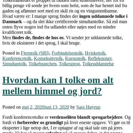
Tolkemarkedet er proppet til randen med stratenrøvere, der for en
billig penge vil sende jer hvem som helst, som de har hentet ind fra
gaden og aflønner sort med en skål ris og en vingummibamse.
Hvad værre er: I mange sprog findes der
ingen uddannede tolke i
Danmark
– og da slet ikke certificerede simultantolke. Så må man
enten flyve nogen ind fra udlandet eller nøjes med en mindre
kvalificeret tolk.
Men
findes de, findes de hos os
. Vi sender jer uddannede tolke,
hvis de eksisterer i det sprog, I skal bruge.
Posted in
Fjerntolk (SRI)
,
Forbindelsestolk
,
Hvisketolk
,
Konferencetolk
,
Konsekutivtolk
,
Kursustolk
,
Refleksioner
,
Simultantolk
,
Tolkebranchen
,
Tolkesprog
,
Tolkeuddannelse
Hvordan kan I tolke om alt
mellem himmel og jord?
Posted on
maj 2, 2020
juni 13, 2020
by
Sara Høyrup
Fordi konferencetolke er
verdenseliten blandt sprogarbejdere
. Og
fordi vi
forbereder os grundigt
på hver eneste opgave. Vi gør os til
eksperter i lige netop det, I er optagne af og skal tale om på jeres