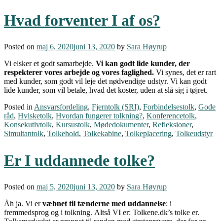
Hvad forventer I af os?
Posted on
maj 6, 2020
juni 13, 2020
by
Sara Høyrup
Vi elsker et godt samarbejde.
Vi kan godt lide kunder, der
respekterer vores arbejde og vores faglighed.
Vi synes, det er rart
med kunder, som godt vil leje det nødvendige udstyr. Vi kan godt
lide kunder, som vil betale, hvad det koster, uden at slå sig i tøjret.
Posted in
Ansvarsfordeling
,
Fjerntolk (SRI)
,
Forbindelsestolk
,
Gode
råd
,
Hvisketolk
,
Hvordan fungerer tolkning?
,
Konferencetolk
,
Konsekutivtolk
,
Kursustolk
,
Mødedokumenter
,
Refleksioner
,
Simultantolk
,
Tolkehold
,
Tolkekabine
,
Tolkeplacering
,
Tolkeudstyr
Er I uddannede tolke?
Posted on
maj 5, 2020
juni 13, 2020
by
Sara Høyrup
Åh ja. Vi er
væbnet til tænderne med uddannelse
: i
fremmedsprog og i tolkning. Altså VI er: Tolkene.dk’s tolke er.