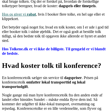
skal bruge tolken. Og der er forskel på, hvordan de forskellige
tolketyper beregner, hvad de koster:
dagspris eller timepris
.
Hos os giver vi
rabat
, hvis I booker flere tolke, en hel uge eller et
klippekort.
Det betyder også noget for, hvad en tolk koster, om I er ude i god tid
eller booker tolk i sidste øjeblik. Det er også godt at bestille tolk
tidligt, så den bedste tolk til opgaven ikke allerede er hyret et andet
sted.
Hos Tolkene.dk er vi ikke de billigste. Til gengæld er vi blandt
de bedste.
Hvad koster tolk til konference?
En konferencetolk sælger sin service til
dagspriser
. Prisen på
konferencetolk
omfatter lokal transporttid og lokal
transportudgift
.
Nogle gange må man hyre konferencetolk fra den anden ende af
landet eller hinsides Sundet – måske endda flyve dem ind. Så
kommer der udgifter til ikke-lokal transport, overnatning og
rejsedag. Konferencetolke er en lille verdenselite, som flyver og