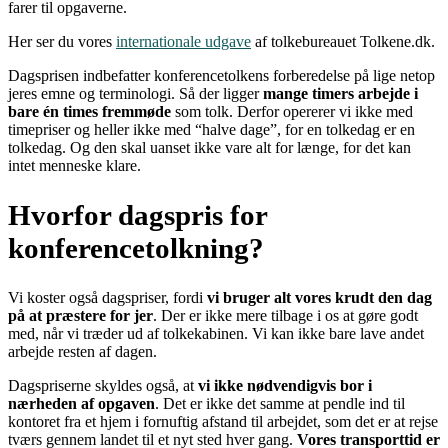
farer til opgaverne.
Her ser du vores
internationale udgave
af tolkebureauet Tolkene.dk.
Dagsprisen indbefatter konferencetolkens forberedelse på lige netop
jeres emne og terminologi. Så der ligger
mange timers arbejde i
bare én times fremmøde
som tolk. Derfor opererer vi ikke med
timepriser og heller ikke med “halve dage”, for en tolkedag er en
tolkedag. Og den skal uanset ikke vare alt for længe, for det kan
intet menneske klare.
Hvorfor dagspris for
konferencetolkning?
Vi koster også dagspriser, fordi
vi bruger alt vores krudt den dag
på at præstere for jer
. Der er ikke mere tilbage i os at gøre godt
med, når vi træder ud af tolkekabinen. Vi kan ikke bare lave andet
arbejde resten af dagen.
Dagspriserne skyldes også, at
vi ikke nødvendigvis bor i
nærheden af opgaven
. Det er ikke det samme at pendle ind til
kontoret fra et hjem i fornuftig afstand til arbejdet, som det er at rejse
tværs gennem landet til et nyt sted hver gang.
Vores transporttid er