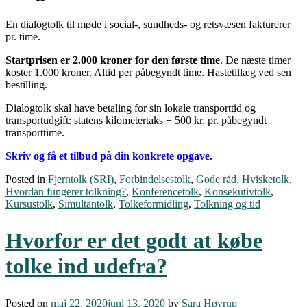
En dialogtolk til møde i social-, sundheds- og retsvæsen fakturerer
pr. time.
Startprisen er 2.000 kroner for den første time
. De næste timer
koster 1.000 kroner. Altid per påbegyndt time. Hastetillæg ved sen
bestilling.
Dialogtolk skal have betaling for sin lokale transporttid og
transportudgift: statens kilometertaks + 500 kr. pr. påbegyndt
transporttime.
Skriv og få et tilbud på din konkrete opgave.
Posted in
Fjerntolk (SRI)
,
Forbindelsestolk
,
Gode råd
,
Hvisketolk
,
Hvordan fungerer tolkning?
,
Konferencetolk
,
Konsekutivtolk
,
Kursustolk
,
Simultantolk
,
Tolkeformidling
,
Tolkning og tid
Hvorfor er det godt at købe
tolke ind udefra?
Posted on
maj 22, 2020
juni 13, 2020
by
Sara Høyrup