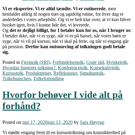
Vi er eksperter. Vi er altid tændte. Vi er rutinerede
, men
henfalder aldrig til nogen træt og ugidelig rutine, for hver dag er
anderledes i vores arbejdsliv. Og vi er helt klar over, at vi kun bliver
booket igen, hvis I kunne lide det, vi leverede.
Og
det er dejligt billigt, for I betaler kun for os, når I bruger os
:
I betaler ikke, når vi er syge, når vi er på barsel, når vores børn er
syge, når vi vil på kursus, når vi skal på ferie, og når vi engang går
på pension.
Derfor kan outsourcing af tolkningen godt betale
sig.
Posted in
Fjerntolk (SRI)
,
Forbindelsestolk
,
Gode råd
,
Hvisketolk
,
Hvordan fungerer tolkning?
,
Konferencetolk
,
Konsekutivtolk
,
Kursustolk
,
Produktpriser
,
Refleksioner
,
Simultantolk
,
Tolkebranchen
,
Tolkeformidling
Hvorfor behøver I vide alt på
forhånd?
Posted on
maj 17, 2020
juni 13, 2020
by
Sara Høyrup
Vi mødte engang frem til en kursustolkning om kransikkerhed på