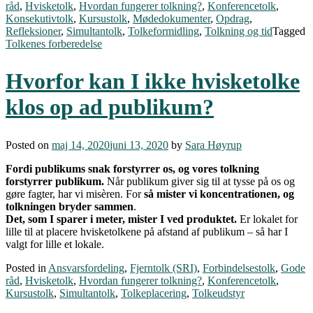
råd
,
Hvisketolk
,
Hvordan fungerer tolkning?
,
Konferencetolk
,
Konsekutivtolk
,
Kursustolk
,
Mødedokumenter
,
Opdrag
,
Refleksioner
,
Simultantolk
,
Tolkeformidling
,
Tolkning og tid
Tagged
Tolkenes forberedelse
Hvorfor kan I ikke hvisketolke
klos op ad publikum?
Posted on
maj 14, 2020
juni 13, 2020
by
Sara Høyrup
Fordi publikums snak forstyrrer os, og vores tolkning
forstyrrer publikum.
Når publikum giver sig til at tysse på os og
gøre fagter, har vi misèren. For
så mister vi koncentrationen, og
tolkningen bryder sammen
.
Det, som I sparer i meter, mister I ved produktet.
Er lokalet for
lille til at placere hvisketolkene på afstand af publikum – så har I
valgt for lille et lokale.
Posted in
Ansvarsfordeling
,
Fjerntolk (SRI)
,
Forbindelsestolk
,
Gode
råd
,
Hvisketolk
,
Hvordan fungerer tolkning?
,
Konferencetolk
,
Kursustolk
,
Simultantolk
,
Tolkeplacering
,
Tolkeudstyr