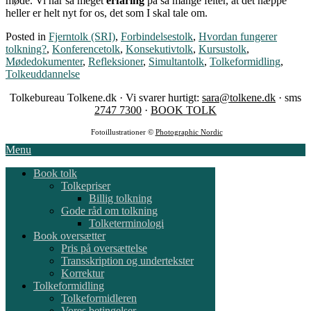
møde. Vi har så meget
erfaring
på så mange felter, at det næppe
heller er helt nyt for os, det som I skal tale om.
Posted in
Fjerntolk (SRI)
,
Forbindelsestolk
,
Hvordan fungerer
tolkning?
,
Konferencetolk
,
Konsekutivtolk
,
Kursustolk
,
Mødedokumenter
,
Refleksioner
,
Simultantolk
,
Tolkeformidling
,
Tolkeuddannelse
Tolkebureau Tolkene.dk · Vi svarer hurtigt:
sara@tolkene.dk
· sms
2747 7300
·
BOOK TOLK
Fotoillustrationer ©
Photographic Nordic
Menu
Book tolk
Tolkepriser
Billig tolkning
Gode råd om tolkning
Tolketerminologi
Book oversætter
Pris på oversættelse
Transskription og undertekster
Korrektur
Tolkeformidling
Tolkeformidleren
Vores betingelser