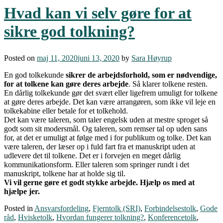
Hvad kan vi selv gøre for at
sikre god tolkning?
Posted on
maj 11, 2020
juni 13, 2020
by
Sara Høyrup
En god tolkekunde
sikrer de arbejdsforhold, som er nødvendige,
for at tolkene kan gøre deres arbejde
. Så klarer tolkene resten.
En dårlig tolkekunde gør det svært eller ligefrem umuligt for tolkene
at gøre deres arbejde. Det kan være arrangøren, som ikke vil leje en
tolkekabine eller betale for et tolkehold.
Det kan være taleren, som taler engelsk uden at mestre sproget så
godt som sit modersmål. Og taleren, som remser tal op uden sans
for, at det er umuligt at følge med i for publikum og tolke. Det kan
være taleren, der læser op i fuld fart fra et manuskript uden at
udlevere det til tolkene. Det er i forvejen en meget dårlig
kommunikationsform. Eller taleren som springer rundt i det
manuskript, tolkene har at holde sig til.
Vi vil gerne gøre et godt stykke arbejde. Hjælp os med at
hjælpe jer.
Posted in
Ansvarsfordeling
,
Fjerntolk (SRI)
,
Forbindelsestolk
,
Gode
råd
,
Hvisketolk
,
Hvordan fungerer tolkning?
,
Konferencetolk
,