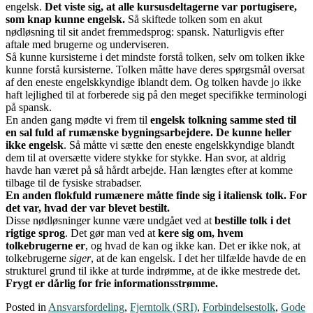
engelsk.
Det viste sig, at alle kursusdeltagerne var portugisere,
som knap kunne engelsk.
Så skiftede tolken som en akut
nødløsning til sit andet fremmedsprog: spansk. Naturligvis efter
aftale med brugerne og underviseren.
Så kunne kursisterne i det mindste forstå tolken, selv om tolken ikke
kunne forstå kursisterne. Tolken måtte have deres spørgsmål oversat
af den eneste engelskkyndige iblandt dem. Og tolken havde jo ikke
haft lejlighed til at forberede sig på den meget specifikke terminologi
på spansk.
En anden gang mødte vi frem til
engelsk tolkning samme sted til
en sal fuld af rumænske bygningsarbejdere. De kunne heller
ikke engelsk
. Så måtte vi sætte den eneste engelskkyndige blandt
dem til at oversætte videre stykke for stykke. Han svor, at aldrig
havde han været på så hårdt arbejde. Han længtes efter at komme
tilbage til de fysiske strabadser.
En anden flokfuld rumænere måtte finde sig i italiensk tolk. For
det var, hvad der var blevet bestilt.
Disse nødløsninger kunne være undgået ved at
bestille tolk i det
rigtige sprog
. Det gør man ved at
kere sig om, hvem
tolkebrugerne er
, og hvad de kan og ikke kan. Det er ikke nok, at
tolkebrugerne
siger
, at de kan engelsk. I det her tilfælde havde de en
strukturel grund til ikke at turde indrømme, at de ikke mestrede det.
Frygt er dårlig for frie informationsstrømme.
Posted in
Ansvarsfordeling
,
Fjerntolk (SRI)
,
Forbindelsestolk
,
Gode