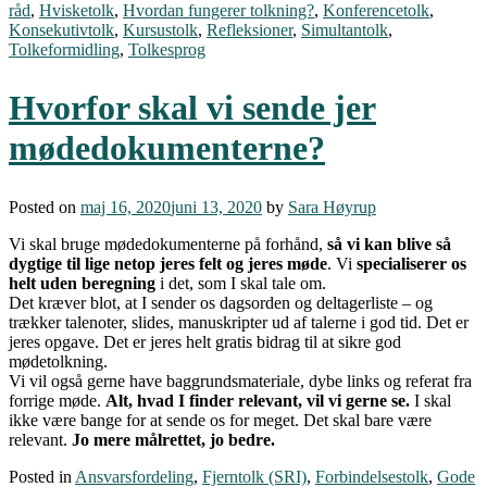
råd
,
Hvisketolk
,
Hvordan fungerer tolkning?
,
Konferencetolk
,
Konsekutivtolk
,
Kursustolk
,
Refleksioner
,
Simultantolk
,
Tolkeformidling
,
Tolkesprog
Hvorfor skal vi sende jer
mødedokumenterne?
Posted on
maj 16, 2020
juni 13, 2020
by
Sara Høyrup
Vi skal bruge mødedokumenterne på forhånd,
så vi kan blive så
dygtige til lige netop jeres felt og jeres møde
. Vi
specialiserer os
helt uden beregning
i det, som I skal tale om.
Det kræver blot, at I sender os dagsorden og deltagerliste – og
trækker talenoter, slides, manuskripter ud af talerne i god tid. Det er
jeres opgave. Det er jeres helt gratis bidrag til at sikre god
mødetolkning.
Vi vil også gerne have baggrundsmateriale, dybe links og referat fra
forrige møde.
Alt, hvad I finder relevant, vil vi gerne se.
I skal
ikke være bange for at sende os for meget. Det skal bare være
relevant.
Jo mere målrettet, jo bedre.
Posted in
Ansvarsfordeling
,
Fjerntolk (SRI)
,
Forbindelsestolk
,
Gode