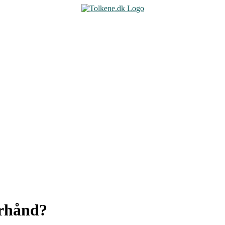
orhånd?