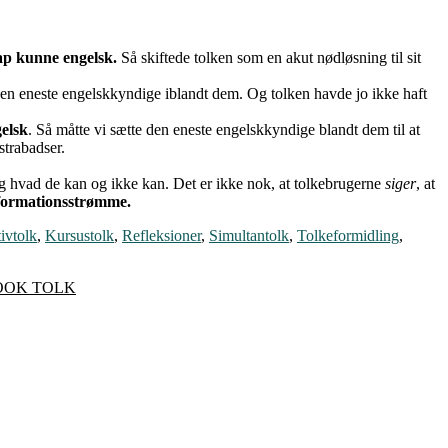
nap kunne engelsk.
Så skiftede tolken som en akut nødløsning til sit
 den eneste engelskkyndige iblandt dem. Og tolken havde jo ikke haft
gelsk
. Så måtte vi sætte den eneste engelskkyndige blandt dem til at
strabadser.
og hvad de kan og ikke kan. Det er ikke nok, at tolkebrugerne
siger
, at
informationsstrømme.
ivtolk
,
Kursustolk
,
Refleksioner
,
Simultantolk
,
Tolkeformidling
,
OOK TOLK