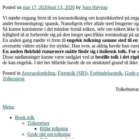
Posted on
maj 17, 2020
juni 13, 2020
by
Sara Høyrup
Vi mødte engang frem til en kursustolkning om kransikkerhed på eng
andet fremmedsprog: spansk. Naturligvis efter aftale med brugerne og
Så kunne kursisterne i det mindste forstå tolken, selv om tolken ikke
lejlighed til at forberede sig på den meget specifikke terminologi på s
En anden gang mødte vi frem til
engelsk tolkning samme sted til e
oversætte videre stykke for stykke. Han svor, at aldrig havde han været
En anden flokfuld rumænere måtte finde sig i italiensk tolk. For d
Disse nødløsninger kunne være undgået ved at
bestille tolk i det rig
de kan engelsk. I det her tilfælde havde de en strukturel grund til ikk
Posted in
Ansvarsfordeling
,
Fjerntolk (SRI)
,
Forbindelsestolk
,
Gode r
Tolkesprog
Tolkebureau
Menu
Book tolk
Tolkepriser
Billig tolkning
Gode råd om tolkning