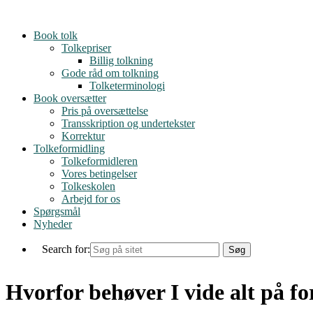
Skip
to
Book tolk
content
Tolkepriser
Billig tolkning
Gode råd om tolkning
Tolketerminologi
Book oversætter
Pris på oversættelse
Transskription og undertekster
Korrektur
Tolkeformidling
Tolkeformidleren
Vores betingelser
Tolkeskolen
Arbejd for os
Spørgsmål
Nyheder
Search for:
Hvorfor behøver I vide alt på f