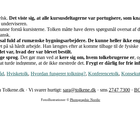
elsk.
Det viste sig, at alle kursusdeltagerne var portugisere, som k
 underviseren.
 kunne forstå kursisterne. Tolken måtte have deres spørgsmål oversat af
pansk.
n sal fuld af rumænske bygningsarbejdere. De kunne heller ikke en
 på så hårdt arbejde. Han længtes efter at komme tilbage til de fysiske 
et var, hvad der var blevet bestilt.
tige sprog
. Det gør man ved at
kere sig om, hvem tolkebrugerne er
, 
e at turde indrømme, at de ikke mestrede det.
Frygt er dårlig for frie 
åd
,
Hvisketolk
,
Hvordan fungerer tolkning?
,
Konferencetolk
,
Konsekut
 Tolkene.dk · Vi svarer hurtigt:
sara@tolkene.dk
· sms
2747 7300
·
B
Fotoillustrationer ©
Photographic Nordic