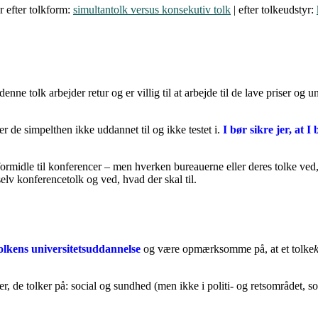
r efter tolkform:
simultantolk versus konsekutiv tolk
| efter tolkeudstyr:
e tolk arbejder retur og er villig til at arbejde til de lave priser og u
 de simpelthen ikke uddannet til og ikke testet i.
I bør sikre jer, at 
formidle til konferencer – men hverken bureauerne eller deres tolke ved
elv konferencetolk og ved, hvad der skal til.
olkens universitetsuddannelse
og være opmærksomme på, at et tolke
r, de tolker på: social og sundhed (men ikke i politi- og retsområdet, s