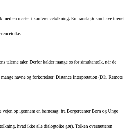
lk med en master i konferencetolkning. En translatør kan have trænet
erencetolke.
mens talerne taler. Derfor kalder mange os for simultantolk, når de
ar mange navne og forkortelser: Distance Interpretation (DI), Remote
ele vejen op igennem en børnesag: fra Borgercenter Børn og Unge
tolkning, hvad ikke alle dialogtolke gør). Tolken oversætteren