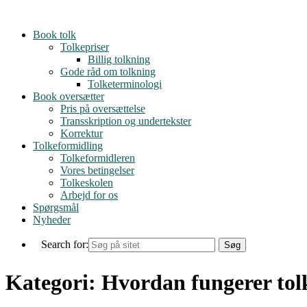
Skip
to
Book tolk
content
Tolkepriser
Billig tolkning
Gode råd om tolkning
Tolketerminologi
Book oversætter
Pris på oversættelse
Transskription og undertekster
Korrektur
Tolkeformidling
Tolkeformidleren
Vores betingelser
Tolkeskolen
Arbejd for os
Spørgsmål
Nyheder
Search for:
Kategori:
Hvordan fungerer tol