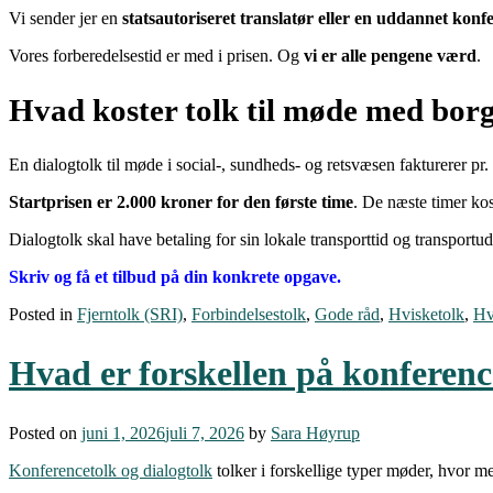
Vi sender jer en
statsautoriseret translatør eller en uddannet konf
Vores forberedelsestid er med i prisen. Og
vi er alle pengene værd
.
Hvad koster tolk til møde med bor
En dialogtolk til møde i social-, sundheds- og retsvæsen fakturerer pr.
Startprisen er 2.000 kroner for den første time
. De næste timer kos
Dialogtolk skal have betaling for sin lokale transporttid og transportud
Skriv og få et tilbud på din konkrete opgave.
Posted in
Fjerntolk (SRI)
,
Forbindelsestolk
,
Gode råd
,
Hvisketolk
,
Hv
Hvad er forskellen på konferenc
Posted on
juni 1, 2026
juli 7, 2026
by
Sara Høyrup
Konferencetolk og dialogtolk
tolker i forskellige typer møder, hvor 