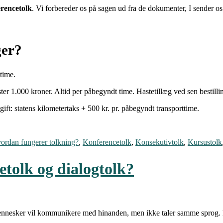
erencetolk
. Vi forbereder os på sagen ud fra de dokumenter, I sender os
ger?
 time.
ter 1.000 kroner. Altid per påbegyndt time. Hastetillæg ved sen bestilli
gift: statens kilometertaks + 500 kr. pr. påbegyndt transporttime.
ordan fungerer tolkning?
,
Konferencetolk
,
Konsekutivtolk
,
Kursustolk
etolk og dialogtolk?
mennesker vil kommunikere med hinanden, men ikke taler samme sprog. En