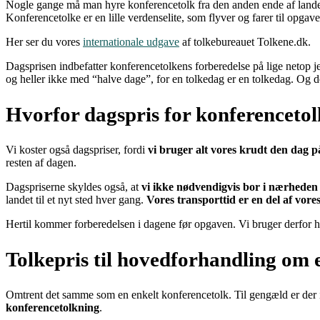
Nogle gange må man hyre konferencetolk fra den anden ende af landet 
Konferencetolke er en lille verdenselite, som flyver og farer til opgave
Her ser du vores
internationale udgave
af tolkebureauet Tolkene.dk.
Dagsprisen indbefatter konferencetolkens forberedelse på lige netop j
og heller ikke med “halve dage”, for en tolkedag er en tolkedag. Og de
Hvorfor dagspris for konferenceto
Vi koster også dagspriser, fordi
vi bruger alt vores krudt den dag på
resten af dagen.
Dagspriserne skyldes også, at
vi ikke nødvendigvis bor i nærheden
landet til et nyt sted hver gang.
Vores transporttid er en del af vore
Hertil kommer forberedelsen i dagene før opgaven. Vi bruger derfor he
Tolkepris til hovedforhandling om 
Omtrent det samme som en enkelt konferencetolk. Til gengæld er der ikk
konferencetolkning
.