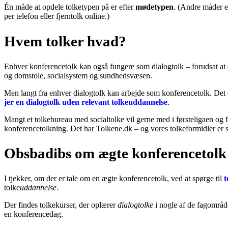
Én måde at opdele tolketypen på er efter
mødetypen
. (Andre måder e
per telefon eller fjerntolk online.)
Hvem tolker hvad?
Enhver konferencetolk kan også fungere som dialogtolk – forudsat at denn
og domstole, socialsystem og sundhedsvæsen.
Men langt fra enhver dialogtolk kan arbejde som konferencetolk. Det er
jer en dialogtolk uden relevant tolkeuddannelse
.
Mangt et tolkebureau med socialtolke vil gerne med i førsteligaen og 
konferencetolkning. Det har Tolkene.dk – og vores tolkeformidler er s
Obsbadibs om ægte konferencetolk
I tjekker, om der er tale om en ægte konferencetolk, ved at spørge til
t
tolke
uddannelse
.
Der findes tolkekurser, der oplærer
dialogtolke
i nogle af de fagområde
en konferencedag.