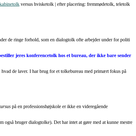
kabinetolk
versus hvisketolk | efter placering: fremmødetolk, teletolk
nder de ringe forhold, som en dialogtolk ofte arbejder under for politi
I bestiller jeres konferencetolk hos et bureau, der ikke bare sender
, hvad de laver. I har brug for et tolkebureau med primært fokus på
kursus
på en professionshøjskole er ikke en videregående
om også bruger dialogtolke). Det har intet at gøre med at kunne mestre