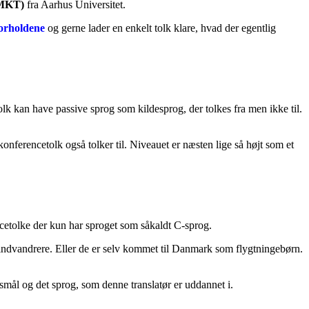
 (MKT)
fra Aarhus Universitet.
forholdene
og gerne lader en enkelt tolk klare, hvad der egentlig
lk kan have passive sprog som kildesprog, der tolkes fra men ikke til.
onferencetolk også tolker til. Niveauet er næsten lige så højt som et
ncetolke der kun har sproget som såkaldt C-sprog.
indvandrere. Eller de er selv kommet til Danmark som flygtningebørn.
rsmål og det sprog, som denne translatør er uddannet i.