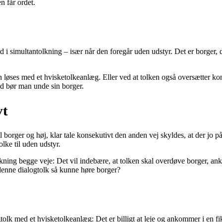
 får ordet.
 i simultantolkning – især når den foregår uden udstyr. Det er borger, d
n løses med et hvisketolkeanlæg. Eller ved at tolken også oversætter kons
tid bør man unde sin borger.
vt
borger og høj, klar tale konsekutivt den anden vej skyldes, at der jo p
olke til uden udstyr.
kning begge veje: Det vil indebære, at tolken skal overdøve borger, ank
 denne dialogtolk så kunne høre borger?
lk med et hvisketolkeanlæg: Det er billigt at leje og ankommer i en fiks