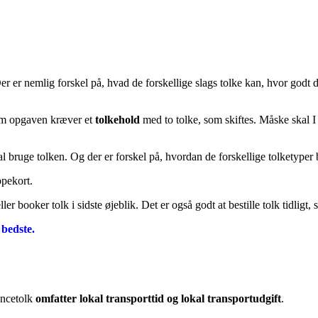
Der er nemlig forskel på, hvad de forskellige slags tolke kan, hvor godt 
 om opgaven kræver et
tolkehold
med to tolke, som skiftes. Måske skal I 
l bruge tolken. Og der er forskel på, hvordan de forskellige tolketyper
ppekort.
er booker tolk i sidste øjeblik. Det er også godt at bestille tolk tidligt, 
 bedste.
encetolk
omfatter lokal transporttid og lokal transportudgift
.