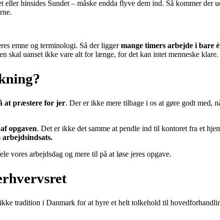
eller hinsides Sundet – måske endda flyve dem ind. Så kommer der udgif
rne.
eres emne og terminologi. Så der ligger
mange timers arbejde i bare 
n skal uanset ikke vare alt for længe, for det kan intet menneske klare.
lkning?
 at præstere for jer
. Der er ikke mere tilbage i os at gøre godt med, n
 af opgaven
. Det er ikke det samme at pendle ind til kontoret fra et hjem
s arbejdsindsats.
le vores arbejdsdag og mere til på at løse jeres opgave.
erhvervsret
e tradition i Danmark for at hyre et helt tolkehold til hovedforhandlin