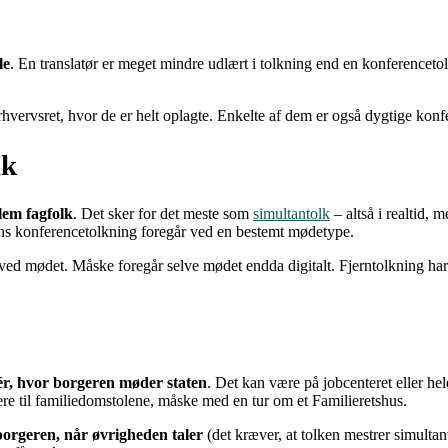
le
. En translatør er meget mindre udlært i tolkning end en konferenceto
erhvervsret, hvor de er helt oplagte. Enkelte af dem er også dygtige konf
lk
lem fagfolk
. Det sker for det meste som
simultantolk
– altså i realtid, 
ns konferencetolkning foregår ved en bestemt mødetype.
ede ved mødet. Måske foregår selve mødet endda digitalt. Fjerntolkning h
ér, hvor borgeren møder staten
. Det kan være på jobcenteret eller h
 til familiedomstolene, måske med en tur om et Familieretshus.
 borgeren, når øvrigheden taler
(det kræver, at tolken mestrer simultan