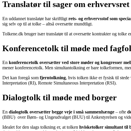
Translatør til sager om erhvervsret
En uddannet translatør har skriftligt
rets- og erhvervsstof som specia
sig selv op til at tolke – altså oversætte mundtligt.
Tolkene.dk bruger især translatør til at oversætte kontrakter og tolke 
Konferencetolk til møde med fagfo
En
konferencetolk oversætter ved store møder og kongresser mel
mener konferencetolk. Men simultantolkning er bare tolkeformen, me
Det kan foregå som
fjerntolkning
, hvis tolken ikke er fysisk til st
Interpretation (RI), Remote Simultaneous Interpretation (RSI).
Dialogtolk til møde med borger
En
dialogtolk oversætter begge veje i små sammenhænge
– ofte
d
(BBU) over Børn- og Ungeudvalget (BUU) til Ankestyrelsen og videre
Idealet for den slags tolkning er, at tolken
hvisketolker simultant til