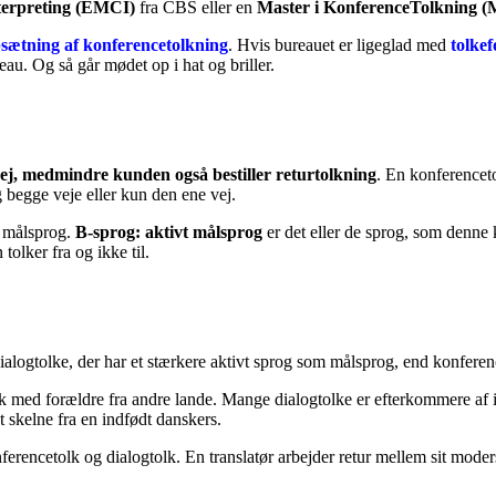
terpreting (EMCI)
fra CBS eller en
Master i KonferenceTolkning
sætning af konferencetolkning
. Hvis bureauet er ligeglad med
tolke
ureau. Og så går mødet op i hat og briller.
ej, medmindre kunden også bestiller returtolkning
. En konferenceto
g begge veje eller kun den ene vej.
e målsprog.
B-sprog: aktivt målsprog
er det eller de sprog, som denne k
tolker fra og ikke til.
dialogtolke, der har et stærkere aktivt sprog som målsprog, end konfere
rk med forældre fra andre lande. Mange dialogtolke er efterkommere af 
 skelne fra en indfødt danskers.
onferencetolk og dialogtolk. En translatør arbejder retur mellem sit mode