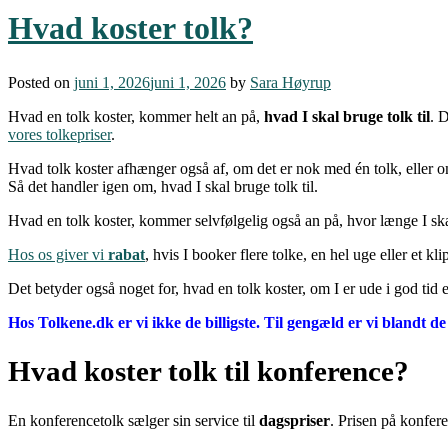
Hvad koster tolk?
Posted on
juni 1, 2026
juni 1, 2026
by
Sara Høyrup
Hvad en tolk koster, kommer helt an på,
hvad I skal bruge tolk til
. 
vores tolkepriser
.
Hvad tolk koster afhænger også af, om det er nok med én tolk, eller
Så det handler igen om, hvad I skal bruge tolk til.
Hvad en tolk koster, kommer selvfølgelig også an på, hvor længe I ska
Hos os giver vi
rabat
, hvis I booker flere tolke, en hel uge eller et kli
Det betyder også noget for, hvad en tolk koster, om I er ude i god tid ell
Hos Tolkene.dk er vi ikke de billigste. Til gengæld er vi blandt de
Hvad koster tolk til konference?
En konferencetolk sælger sin service til
dagspriser
. Prisen på konfer