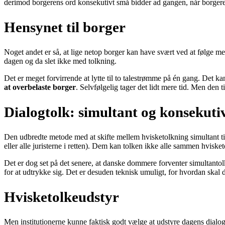
derimod borgerens ord konsekutivt små bidder ad gangen, når borgeren
Hensynet til borger
Noget andet er så, at lige netop borger kan have svært ved at følge med
dagen og da slet ikke med tolkning.
Det er meget forvirrende at lytte til to talestrømme på én gang. Det ka
at overbelaste borger
. Selvfølgelig tager det lidt mere tid. Men den 
Dialogtolk: simultant og konsekuti
Den udbredte metode med at skifte mellem hvisketolkning simultant til 
eller alle juristerne i retten). Dem kan tolken ikke alle sammen hvisket
Det er dog set på det senere, at danske dommere forventer simultantol
for at udtrykke sig. Det er desuden teknisk umuligt, for hvordan skal
Hvisketolkeudstyr
Men institutionerne kunne faktisk godt vælge at udstyre dagens dialogto