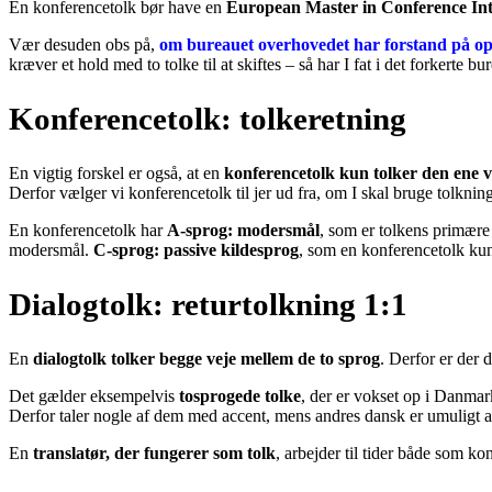
En konferencetolk bør have en
European Master in Conference In
Vær desuden obs på,
om bureauet overhovedet har forstand på op
kræver et hold med to tolke til at skiftes – så har I fat i det forkerte b
Konferencetolk: tolkeretning
En vigtig forskel er også, at en
konferencetolk kun tolker den ene v
Derfor vælger vi konferencetolk til jer ud fra, om I skal bruge tolknin
En konferencetolk har
A-sprog: modersmål
, som er tolkens primær
modersmål.
C-sprog: passive kildesprog
, som en konferencetolk kun 
Dialogtolk: returtolkning 1:1
En
dialogtolk tolker begge veje mellem de to sprog
. Derfor er der 
Det gælder eksempelvis
tosprogede tolke
, der er vokset op i Danma
Derfor taler nogle af dem med accent, mens andres dansk er umuligt at
En
translatør, der fungerer som tolk
, arbejder til tider både som k