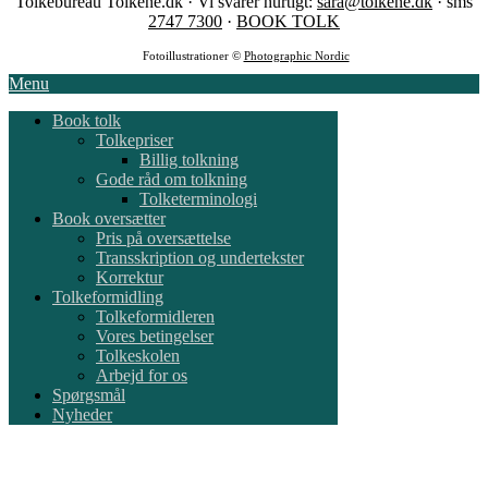
Tolkebureau Tolkene.dk · Vi svarer hurtigt:
sara@tolkene.dk
· sms
2747 7300
·
BOOK TOLK
Fotoillustrationer ©
Photographic Nordic
Menu
Book tolk
Tolkepriser
Billig tolkning
Gode råd om tolkning
Tolketerminologi
Book oversætter
Pris på oversættelse
Transskription og undertekster
Korrektur
Tolkeformidling
Tolkeformidleren
Vores betingelser
Tolkeskolen
Arbejd for os
Spørgsmål
Nyheder