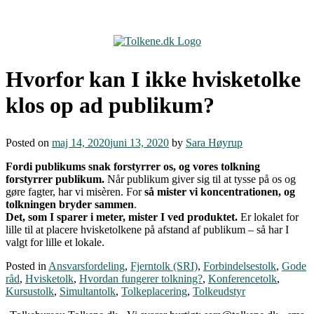
Skip
to
content
Hvorfor kan I ikke hvisketolke
klos op ad publikum?
Posted on
maj 14, 2020
juni 13, 2020
by
Sara Høyrup
Fordi publikums snak forstyrrer os, og vores tolkning
forstyrrer publikum.
Når publikum giver sig til at tysse på os og
gøre fagter, har vi misèren. For
så mister vi koncentrationen, og
tolkningen bryder sammen
.
Det, som I sparer i meter, mister I ved produktet.
Er lokalet for
lille til at placere hvisketolkene på afstand af publikum – så har I
valgt for lille et lokale.
Posted in
Ansvarsfordeling
,
Fjerntolk (SRI)
,
Forbindelsestolk
,
Gode
råd
,
Hvisketolk
,
Hvordan fungerer tolkning?
,
Konferencetolk
,
Kursustolk
,
Simultantolk
,
Tolkeplacering
,
Tolkeudstyr