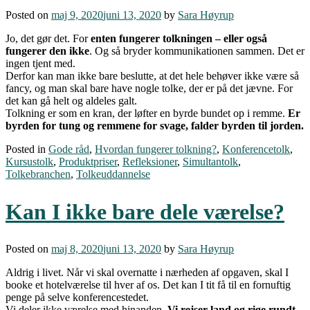
Posted on
maj 9, 2020
juni 13, 2020
by
Sara Høyrup
Jo, det gør det. For
enten fungerer tolkningen – eller også
fungerer den ikke
. Og så bryder kommunikationen sammen. Det er
ingen tjent med.
Derfor kan man ikke bare beslutte, at det hele behøver ikke være så
fancy, og man skal bare have nogle tolke, der er på det jævne. For
det kan gå helt og aldeles galt.
Tolkning er som en kran, der løfter en byrde bundet op i remme.
Er
byrden for tung og remmene for svage, falder byrden til jorden.
Posted in
Gode råd
,
Hvordan fungerer tolkning?
,
Konferencetolk
,
Kursustolk
,
Produktpriser
,
Refleksioner
,
Simultantolk
,
Tolkebranchen
,
Tolkeuddannelse
Kan I ikke bare dele værelse?
Posted on
maj 8, 2020
juni 13, 2020
by
Sara Høyrup
Aldrig i livet. Når vi skal overnatte i nærheden af opgaven, skal I
booke et hotelværelse til hver af os. Det kan I tit få til en fornuftig
penge på selve konferencestedet.
Vi deler ikke værelse med hinanden.
Vi rejser land og rige rundt