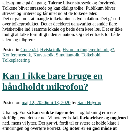
talestrømme på én gang. Talerne bliver stressede og forvirrede.
Tolkene bliver stressede og kan dårligt tolke. Publikum bliver
stresset og irriteret og får intet ud af de tolkede taler.
Det er galt nok at mangle tolkekabinens lydisolation. Det går ud
over tolkeproduktet. Det er decideret uansvarligt at smide flere
hvisketolke ind i samme lokale og bede dem køre løs. Det er ikke
muligt at tolke fornuftigt i den situation. Og det er træls for både
talere og tilhørere.
Posted in
Gode råd
,
Hvisketolk
,
Hvordan fungerer tolkning?
,
Konferencetolk
,
Kursustolk
,
Simultantolk
,
Tolkehold
,
Tolkeplacering
Kan I ikke bare bruge en
håndholdt mikrofon?
Posted on
maj 12, 2020
juni 13, 2020
by
Sara Høyrup
Uha nej. For
så kan vi ikke tage noter
– og tolkning er mere
skriftligt, end det ser ud. Vi noterer fx
tal, forkortelser og nøgleord
ned, mens vi lytter. Det gør vi, fordi tal er svære at holde klare i
erindringen og overføre korrekt. Og
noter er en god måde at