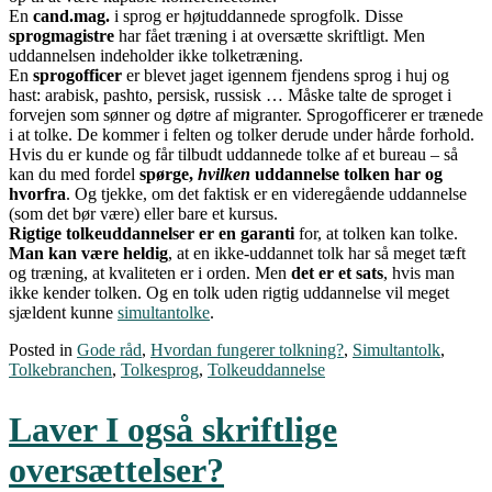
En
cand.mag.
i sprog er højtuddannede sprogfolk. Disse
sprogmagistre
har fået træning i at oversætte skriftligt. Men
uddannelsen indeholder ikke tolketræning.
En
sprogofficer
er blevet jaget igennem fjendens sprog i huj og
hast: arabisk, pashto, persisk, russisk … Måske talte de sproget i
forvejen som sønner og døtre af migranter. Sprogofficerer er trænede
i at tolke. De kommer i felten og tolker derude under hårde forhold.
Hvis du er kunde og får tilbudt uddannede tolke af et bureau – så
kan du med fordel
spørge,
hvilken
uddannelse tolken har og
hvorfra
. Og tjekke, om det faktisk er en videregående uddannelse
(som det bør være) eller bare et kursus.
Rigtige tolkeuddannelser er en garanti
for, at tolken kan tolke.
Man kan være heldig
, at en ikke-uddannet tolk har så meget tæft
og træning, at kvaliteten er i orden. Men
det er et sats
, hvis man
ikke kender tolken. Og en tolk uden rigtig uddannelse vil meget
sjældent kunne
simultantolke
.
Posted in
Gode råd
,
Hvordan fungerer tolkning?
,
Simultantolk
,
Tolkebranchen
,
Tolkesprog
,
Tolkeuddannelse
Laver I også skriftlige
oversættelser?