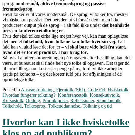
sprog:
modersmål, aktive fremmedsprog og passive
fremmedsprog
.
Helst tolker vi til vores modersmål. De sprog, vi tolker fra, mestrer
vi måske kun passivt. Det betyder, at vi forstår dem, men ikke
producerer output på de sprog – i alt fald ikke under
det benhårde
pres en konferencetolkning er
.
Hvis der skal tolkes cirka lige meget hver vej, kan man oplagt løse
det med et
tolkehold, hvor tolkene kan tolke hver sin vej
. I alt
fald kan vi altid løse det for jer –
vi skal bare vide helt fra start,
hvad det er for et produkt, I har brug for
.
Så hvis I ændrer sprogretningen på opgaven efter bestilling, kan det
være, at bureauet skal finde helt nye tolke til opgaven. Det tager tid
til formidling, som koster jer penge på ny, fordi vi ikke arbejder
gratis på kontoret – og det koster fuld pris for aflysningen af de
oprindelige tolke.
Posted in
Ansvarsfordeling
,
Fjerntolk (SRI)
,
Gode råd
,
Hvisketolk
,
Hvordan fungerer tolkning?
,
Konferencetolk
,
Konsekutivtolk
,
Kursustolk
,
Opdrag
,
Produktpriser
,
Refleksioner
,
Simultantolk
,
Tolkehold
,
Tolkesprog
,
Tolkeuddannelse
,
Tolkning og tid
Hvorfor kan I ikke hvisketolke
klos op ad publikum?