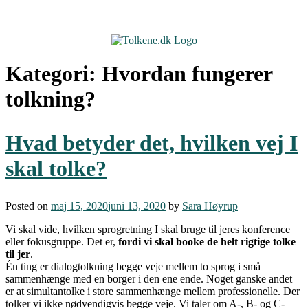
Skip
to
content
Kategori:
Hvordan fungerer
tolkning?
Hvad betyder det, hvilken vej I
skal tolke?
Posted on
maj 15, 2020
juni 13, 2020
by
Sara Høyrup
Vi skal vide, hvilken sprogretning I skal bruge til jeres konference
eller fokusgruppe. Det er,
fordi vi skal booke de helt rigtige tolke
til jer
.
Én ting er dialogtolkning begge veje mellem to sprog i små
sammenhænge med en borger i den ene ende. Noget ganske andet
er at simultantolke i store sammenhænge mellem professionelle. Der
tolker vi ikke nødvendigvis begge veje. Vi taler om A-, B- og C-