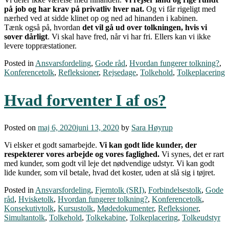
på job og har krav på privatliv hver nat.
Og vi får rigeligt med
nærhed ved at sidde klinet op og ned ad hinanden i kabinen.
Tænk også på, hvordan
det vil gå ud over tolkningen, hvis vi
sover dårligt
. Vi skal have fred, når vi har fri. Ellers kan vi ikke
levere toppræstationer.
Posted in
Ansvarsfordeling
,
Gode råd
,
Hvordan fungerer tolkning?
,
Konferencetolk
,
Refleksioner
,
Rejsedage
,
Tolkehold
,
Tolkeplacering
Hvad forventer I af os?
Posted on
maj 6, 2020
juni 13, 2020
by
Sara Høyrup
Vi elsker et godt samarbejde.
Vi kan godt lide kunder, der
respekterer vores arbejde og vores faglighed.
Vi synes, det er rart
med kunder, som godt vil leje det nødvendige udstyr. Vi kan godt
lide kunder, som vil betale, hvad det koster, uden at slå sig i tøjret.
Posted in
Ansvarsfordeling
,
Fjerntolk (SRI)
,
Forbindelsestolk
,
Gode
råd
,
Hvisketolk
,
Hvordan fungerer tolkning?
,
Konferencetolk
,
Konsekutivtolk
,
Kursustolk
,
Mødedokumenter
,
Refleksioner
,
Simultantolk
,
Tolkehold
,
Tolkekabine
,
Tolkeplacering
,
Tolkeudstyr