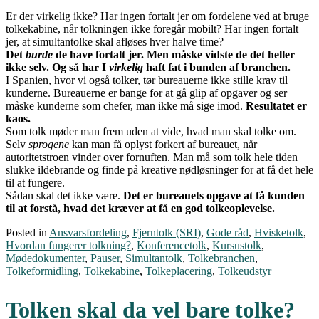
Er der virkelig ikke? Har ingen fortalt jer om fordelene ved at bruge
tolkekabine, når tolkningen ikke foregår mobilt? Har ingen fortalt
jer, at simultantolke skal afløses hver halve time?
Det
burde
de have fortalt jer. Men måske vidste de det heller
ikke selv. Og så har I
virkelig
haft fat i bunden af branchen.
I Spanien, hvor vi også tolker, tør bureauerne ikke stille krav til
kunderne. Bureauerne er bange for at gå glip af opgaver og ser
måske kunderne som chefer, man ikke må sige imod.
Resultatet er
kaos.
Som tolk møder man frem uden at vide, hvad man skal tolke om.
Selv
sprogene
kan man få oplyst forkert af bureauet, når
autoritetstroen vinder over fornuften. Man må som tolk hele tiden
slukke ildebrande og finde på kreative nødløsninger for at få det hele
til at fungere.
Sådan skal det ikke være.
Det er bureauets opgave at få kunden
til at forstå, hvad det kræver at få en god tolkeoplevelse.
Posted in
Ansvarsfordeling
,
Fjerntolk (SRI)
,
Gode råd
,
Hvisketolk
,
Hvordan fungerer tolkning?
,
Konferencetolk
,
Kursustolk
,
Mødedokumenter
,
Pauser
,
Simultantolk
,
Tolkebranchen
,
Tolkeformidling
,
Tolkekabine
,
Tolkeplacering
,
Tolkeudstyr
Tolken skal da vel bare tolke?