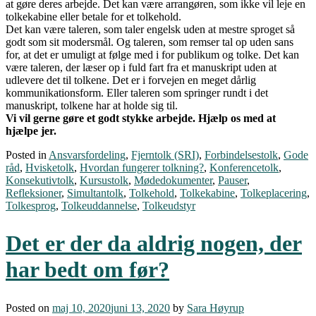
at gøre deres arbejde. Det kan være arrangøren, som ikke vil leje en
tolkekabine eller betale for et tolkehold.
Det kan være taleren, som taler engelsk uden at mestre sproget så
godt som sit modersmål. Og taleren, som remser tal op uden sans
for, at det er umuligt at følge med i for publikum og tolke. Det kan
være taleren, der læser op i fuld fart fra et manuskript uden at
udlevere det til tolkene. Det er i forvejen en meget dårlig
kommunikationsform. Eller taleren som springer rundt i det
manuskript, tolkene har at holde sig til.
Vi vil gerne gøre et godt stykke arbejde. Hjælp os med at
hjælpe jer.
Posted in
Ansvarsfordeling
,
Fjerntolk (SRI)
,
Forbindelsestolk
,
Gode
råd
,
Hvisketolk
,
Hvordan fungerer tolkning?
,
Konferencetolk
,
Konsekutivtolk
,
Kursustolk
,
Mødedokumenter
,
Pauser
,
Refleksioner
,
Simultantolk
,
Tolkehold
,
Tolkekabine
,
Tolkeplacering
,
Tolkesprog
,
Tolkeuddannelse
,
Tolkeudstyr
Det er der da aldrig nogen, der
har bedt om før?
Posted on
maj 10, 2020
juni 13, 2020
by
Sara Høyrup