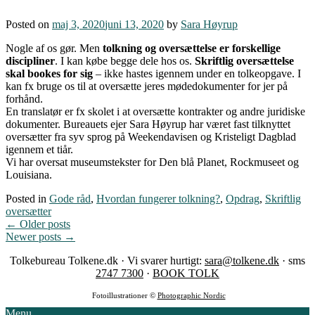
Posted on
maj 3, 2020
juni 13, 2020
by
Sara Høyrup
Nogle af os gør. Men
tolkning og oversættelse er forskellige
discipliner
. I kan købe begge dele hos os.
Skriftlig oversættelse
skal bookes for sig
– ikke hastes igennem under en tolkeopgave. I
kan fx bruge os til at oversætte jeres mødedokumenter for jer på
forhånd.
En translatør er fx skolet i at oversætte kontrakter og andre juridiske
dokumenter. Bureauets ejer Sara Høyrup har været fast tilknyttet
oversætter fra syv sprog på Weekendavisen og Kristeligt Dagblad
igennem et tiår.
Vi har oversat museumstekster for Den blå Planet, Rockmuseet og
Louisiana.
Posted in
Gode råd
,
Hvordan fungerer tolkning?
,
Opdrag
,
Skriftlig
oversætter
Posts
←
Older posts
Newer posts
→
navigation
Tolkebureau Tolkene.dk · Vi svarer hurtigt:
sara@tolkene.dk
· sms
2747 7300
·
BOOK TOLK
Fotoillustrationer ©
Photographic Nordic
Menu