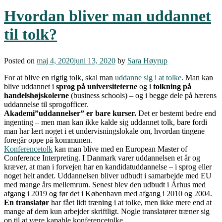
Hvordan bliver man uddannet
til tolk?
Posted on
maj 4, 2020
juni 13, 2020
by
Sara Høyrup
For at blive en rigtig tolk, skal man
uddanne sig i at tolke
. Man kan
blive uddannet i
sprog på universiteterne
og i
tolkning på
handelshøjskolerne
(business schools) – og i begge dele på hærens
uddannelse til sprogofficer.
Akademi”uddannelser” er bare kurser.
Det er bestemt bedre end
ingenting – men man kan ikke kalde sig uddannet tolk, bare fordi
man har lært noget i et undervisningslokale om, hvordan tingene
foregår oppe på kommunen.
Konferencetolk
kan man blive med en European Master of
Conference Interpreting. I Danmark varer uddannelsen et år og
kræver, at man i forvejen har en kandidatuddannelse – i sprog eller
noget helt andet. Uddannelsen bliver udbudt i samarbejde med EU
med mange års mellemrum. Senest blev den udbudt i Århus med
afgang i 2019 og før det i København med afgang i 2010 og 2004.
En translatør
har fået lidt træning i at tolke, men ikke mere end at
mange af dem kun arbejder skriftligt. Nogle translatører træner sig
op til at være kapable konferencetolke.