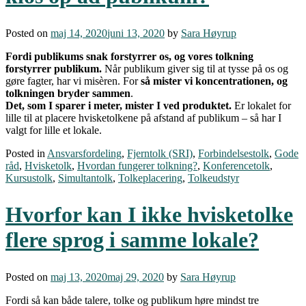
Posted on
maj 14, 2020
juni 13, 2020
by
Sara Høyrup
Fordi publikums snak forstyrrer os, og vores tolkning
forstyrrer publikum.
Når publikum giver sig til at tysse på os og
gøre fagter, har vi misèren. For
så mister vi koncentrationen, og
tolkningen bryder sammen
.
Det, som I sparer i meter, mister I ved produktet.
Er lokalet for
lille til at placere hvisketolkene på afstand af publikum – så har I
valgt for lille et lokale.
Posted in
Ansvarsfordeling
,
Fjerntolk (SRI)
,
Forbindelsestolk
,
Gode
råd
,
Hvisketolk
,
Hvordan fungerer tolkning?
,
Konferencetolk
,
Kursustolk
,
Simultantolk
,
Tolkeplacering
,
Tolkeudstyr
Hvorfor kan I ikke hvisketolke
flere sprog i samme lokale?
Posted on
maj 13, 2020
maj 29, 2020
by
Sara Høyrup
Fordi så kan både talere, tolke og publikum høre mindst tre