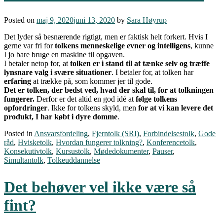
Posted on
maj 9, 2020
juni 13, 2020
by
Sara Høyrup
Det lyder så besnærende rigtigt, men er faktisk helt forkert. Hvis I
gerne var fri for
tolkens menneskelige evner og intelligens
, kunne
I jo bare bruge en maskine til opgaven.
I betaler netop for, at
tolken er i stand til at tænke selv og træffe
lynsnare valg i svære situationer
. I betaler for, at tolken har
erfaring
at trække på, som kommer jer til gode.
Det er tolken, der bedst ved, hvad der skal til, for at tolkningen
fungerer.
Derfor er det altid en god idé at
følge tolkens
opfordringer
. Ikke for tolkens skyld, men
for at vi kan levere det
produkt, I har købt i dyre domme
.
Posted in
Ansvarsfordeling
,
Fjerntolk (SRI)
,
Forbindelsestolk
,
Gode
råd
,
Hvisketolk
,
Hvordan fungerer tolkning?
,
Konferencetolk
,
Konsekutivtolk
,
Kursustolk
,
Mødedokumenter
,
Pauser
,
Simultantolk
,
Tolkeuddannelse
Det behøver vel ikke være så
fint?