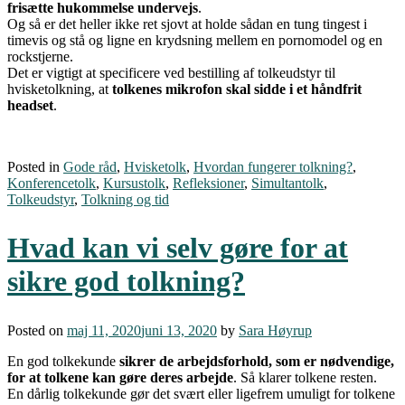
frisætte hukommelse
undervejs
.
Og så er det heller ikke ret sjovt at holde sådan en tung tingest i
timevis og stå og ligne en krydsning mellem en pornomodel og en
rockstjerne.
Det er vigtigt at specificere ved bestilling af tolkeudstyr til
hvisketolkning, at
tolkenes mikrofon skal sidde i et håndfrit
headset
.
Posted in
Gode råd
,
Hvisketolk
,
Hvordan fungerer tolkning?
,
Konferencetolk
,
Kursustolk
,
Refleksioner
,
Simultantolk
,
Tolkeudstyr
,
Tolkning og tid
Hvad kan vi selv gøre for at
sikre god tolkning?
Posted on
maj 11, 2020
juni 13, 2020
by
Sara Høyrup
En god tolkekunde
sikrer de arbejdsforhold, som er nødvendige,
for at tolkene kan gøre deres arbejde
. Så klarer tolkene resten.
En dårlig tolkekunde gør det svært eller ligefrem umuligt for tolkene